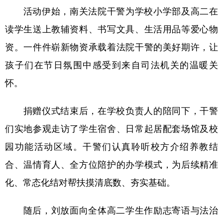
活动伊始，南关法院干警为学校小学部及高二在
学术中国
乡村振兴
银龄
溯源中国
读学生送上教辅资料、书写文具、生活用品等爱心物
城市
旅游
能源
会展
资。一件件崭新物资承载着法院干警的美好期许，让
彩票
娱乐
时尚
悦读
孩子们在节日氛围中感受到来自司法机关的温暖关
怀。
公益
一带一路
亚太网
上市公司
文化产业
捐赠仪式结束后，在学校负责人的陪同下，干警
们实地参观走访了学生宿舍、日常起居配套场馆及校
地方频道
园功能活动区域。干警们认真聆听校方介绍养教结
合、温情育人、全方位陪护的办学模式，为后续精准
北京
天津
河北
山西
化、常态化结对帮扶摸清底数、夯实基础。
辽宁
吉林
上海
江苏
浙江
安徽
福建
江西
随后，刘放面向全体高二学生作励志寄语与法治