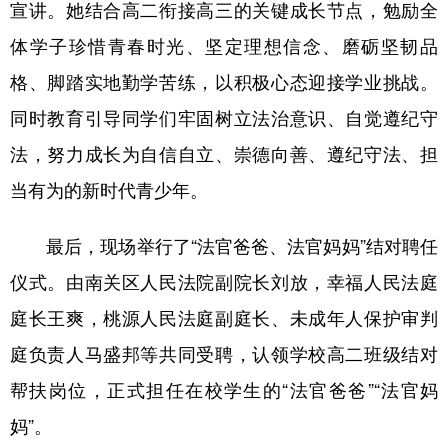
宣讲。她结合高二衔接高三的关键成长节点，勉励全
山东
河南
湖北
湖南
体学子珍惜青春时光、坚定理想信念、磨砺坚韧品
广东
广西
海南
重庆
格、脚踏实地勤学苦练，以积极心态迎接学业挑战。
四川
贵州
云南
西藏
同时教育引导同学们牢固树立法治意识、自觉遵纪守
陕西
甘肃
青海
宁夏
法，努力成长为自信自立、崇德向善、遵纪守法、担
新疆
内蒙古
黑龙江
当有为的新时代青少年。
最后，现场举行了“法官爸爸、法官妈妈”结对聘任
多语种频道
仪式。由南关区人民法院副院长刘放，幸福人民法庭
English
Español
Français
عربى
庭长王爽，桃源人民法庭副庭长、未成年人保护审判
Русский язык
日本語
한국어
庭负责人马盛邦等共同受聘，认领学校高二班级结对
Deutsch
Português
帮扶岗位，正式担任在校学生的“法官爸爸”“法官妈
妈”。