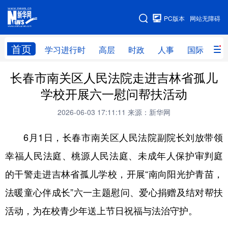
手机版
PC版本
网站无障碍
网站地图
首页
学习进行时
高层
时政
人事
国际
财
长春市南关区人民法院走进吉林省孤儿
学习进行时
高层
时政
人事
学校开展六一慰问帮扶活动
国际
财经
网评
港澳
2026-06-03 17:11:11
来源：新华网
台湾
思客智库
全球连线
教育
6月1日，长春市南关区人民法院副院长刘放带领
科技
科创
量子
体育
幸福人民法庭、桃源人民法庭、未成年人保护审判庭
文化
书画
健康
军事
的干警走进吉林省孤儿学校，开展“南向阳光护青苗，
访谈
视频
图片
政务
法暖童心伴成长”六一主题慰问、爱心捐赠及结对帮扶
法律
中央文件
金融
汽车
活动，为在校青少年送上节日祝福与法治守护。
食品
人居
信息化
数字经济