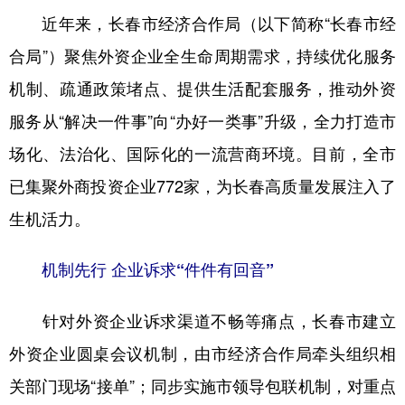
近年来，长春市经济合作局（以下简称“长春市经
学术中国
乡村振兴
银龄
溯源中国
合局”）聚焦外资企业全生命周期需求，持续优化服务
城市
旅游
能源
会展
机制、疏通政策堵点、提供生活配套服务，推动外资
彩票
娱乐
时尚
悦读
服务从“解决一件事”向“办好一类事”升级，全力打造市
公益
一带一路
亚太网
上市公司
场化、法治化、国际化的一流营商环境。目前，全市
已集聚外商投资企业772家，为长春高质量发展注入了
文化产业
生机活力。
地方频道
机制先行 企业诉求“件件有回音”
北京
天津
河北
山西
针对外资企业诉求渠道不畅等痛点，长春市建立
辽宁
吉林
上海
江苏
外资企业圆桌会议机制，由市经济合作局牵头组织相
浙江
安徽
福建
江西
关部门现场“接单”；同步实施市领导包联机制，对重点