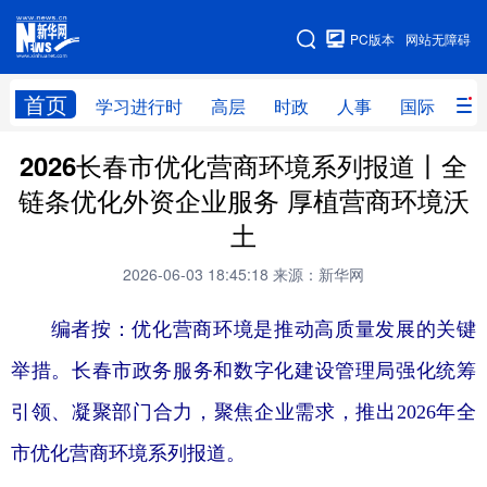
手机版
PC版本
网站无障碍
网站地图
首页
学习进行时
高层
时政
人事
国际
财
2026长春市优化营商环境系列报道丨全
学习进行时
高层
时政
人事
链条优化外资企业服务 厚植营商环境沃
国际
财经
网评
港澳
土
台湾
思客智库
全球连线
教育
2026-06-03 18:45:18
来源：新华网
科技
科创
量子
体育
编者按：优化营商环境是推动高质量发展的关键
文化
书画
健康
军事
举措。长春市政务服务和数字化建设管理局强化统筹
访谈
视频
图片
政务
引领、凝聚部门合力，聚焦企业需求，推出2026年全
法律
中央文件
金融
汽车
市优化营商环境系列报道。
食品
人居
信息化
数字经济