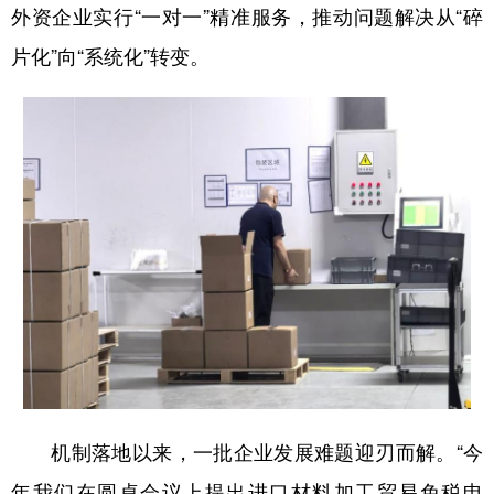
山东
河南
湖北
湖南
外资企业实行“一对一”精准服务，推动问题解决从“碎
片化”向“系统化”转变。
广东
广西
海南
重庆
四川
贵州
云南
西藏
陕西
甘肃
青海
宁夏
新疆
内蒙古
黑龙江
多语种频道
English
Español
Français
عربى
Русский язык
日本語
한국어
Deutsch
Português
机制落地以来，一批企业发展难题迎刃而解。“今
年我们在圆桌会议上提出进口材料加工贸易免税申