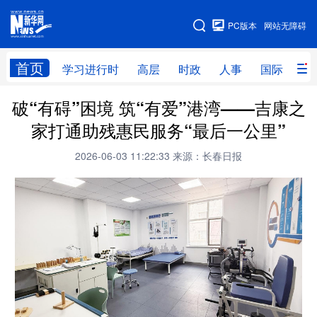
手机版
PC版本
网站无障碍
网站地图
首页
学习进行时
高层
时政
人事
国际
财
破“有碍”困境 筑“有爱”港湾——吉康之
学习进行时
高层
时政
人事
家打通助残惠民服务“最后一公里”
国际
财经
网评
港澳
2026-06-03 11:22:33
来源：长春日报
台湾
思客智库
全球连线
教育
科技
科创
量子
体育
文化
书画
健康
军事
访谈
视频
图片
政务
法律
中央文件
金融
汽车
食品
人居
信息化
数字经济