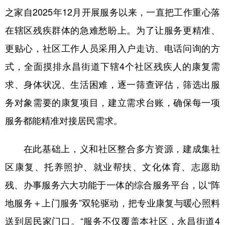
山东
河南
湖北
湖南
之家自2025年12月开展服务以来，一直把工作重心落
广东
广西
海南
重庆
在辖区残疾群体的急难愁盼上。为了让服务更精准、
四川
贵州
云南
西藏
更贴心，社区工作人员采用入户走访、电话问询的方
式，全面摸排永昌街道下辖4个社区残疾人的康复需
陕西
甘肃
青海
宁夏
求、身体状况、生活困难，逐一筛查评估，筛选出服
新疆
内蒙古
黑龙江
务对象需要的康复项目，建立需求台账，确保每一项
服务都能精准对接居民需求。
多语种频道
在此基础上，义和社区整合多方资源，建成集社
English
Español
Français
عربى
区康复、托养照护、就业帮扶、文化体育、志愿助
Русский язык
日本語
한국어
残、办事服务六大功能于一体的综合服务平台，以“阵
Deutsch
Português
地服务＋上门服务”双轮驱动，把专业康复与暖心照料
送到居民家门口。“服务不仅覆盖本社区，永昌街道4