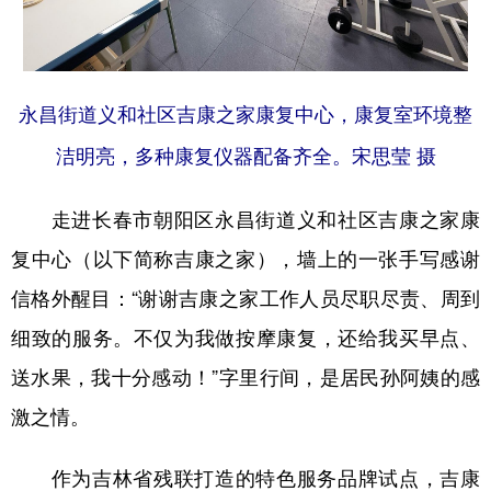
学术中国
乡村振兴
银龄
溯源中国
城市
旅游
能源
会展
永昌街道义和社区吉康之家康复中心，康复室环境整
彩票
娱乐
时尚
悦读
洁明亮，多种康复仪器配备齐全。宋思莹 摄
公益
一带一路
亚太网
上市公司
走进长春市朝阳区永昌街道义和社区吉康之家康
文化产业
复中心（以下简称吉康之家），墙上的一张手写感谢
信格外醒目：“谢谢吉康之家工作人员尽职尽责、周到
地方频道
细致的服务。不仅为我做按摩康复，还给我买早点、
北京
天津
河北
山西
送水果，我十分感动！”字里行间，是居民孙阿姨的感
辽宁
吉林
上海
江苏
激之情。
浙江
安徽
福建
江西
作为吉林省残联打造的特色服务品牌试点，吉康