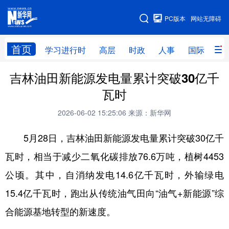
手机版
PC版本
网站无障碍
网站地图
首页
学习进行时
高层
时政
人事
国际
财
吉林油田新能源发电量累计突破30亿千
学习进行时
高层
时政
人事
瓦时
国际
财经
网评
港澳
2026-06-02 15:25:06
来源：新华网
台湾
思客智库
全球连线
教育
5月28日，吉林油田新能源发电量累计突破30亿千
科技
科创
量子
体育
瓦时，相当于减少二氧化碳排放76.6万吨，植树4453
文化
书画
健康
军事
公顷。其中，自消纳发电14.6亿千瓦时，外输绿电
访谈
视频
图片
政务
15.4亿千瓦时，跑出从传统油气田向“油气+新能源”综
法律
中央文件
金融
汽车
合能源基地转型的新速度。
食品
人居
信息化
数字经济