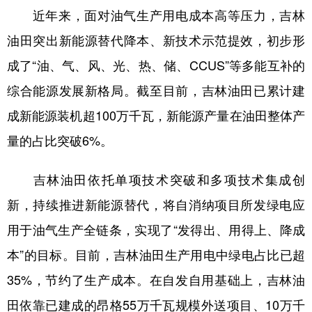
近年来，面对油气生产用电成本高等压力，吉林
学术中国
乡村振兴
银龄
溯源中国
油田突出新能源替代降本、新技术示范提效，初步形
城市
旅游
能源
会展
成了“油、气、风、光、热、储、CCUS”等多能互补的
彩票
娱乐
时尚
悦读
综合能源发展新格局。截至目前，吉林油田已累计建
成新能源装机超100万千瓦，新能源产量在油田整体产
公益
一带一路
亚太网
上市公司
量的占比突破6%。
文化产业
吉林油田依托单项技术突破和多项技术集成创
地方频道
新，持续推进新能源替代，将自消纳项目所发绿电应
用于油气生产全链条，实现了“发得出、用得上、降成
北京
天津
河北
山西
本”的目标。目前，吉林油田生产用电中绿电占比已超
辽宁
吉林
上海
江苏
35%，节约了生产成本。在自发自用基础上，吉林油
浙江
安徽
福建
江西
田依靠已建成的昂格55万千瓦规模外送项目、10万千