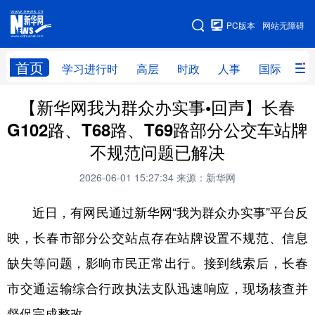
手机版
PC版本
网站无障碍
网站地图
首页
学习进行时
高层
时政
人事
国际
财
【新华网我为群众办实事•回声】长春
学习进行时
高层
时政
人事
G102路、T68路、T69路部分公交车站牌
国际
财经
网评
港澳
不规范问题已解决
台湾
思客智库
全球连线
教育
2026-06-01 15:27:34
来源：新华网
科技
科创
量子
体育
近日，有网民通过新华网“我为群众办实事”平台反
文化
书画
健康
军事
映，长春市部分公交站点存在站牌设置不规范、信息
访谈
视频
图片
政务
缺失等问题，影响市民正常出行。接到线索后，长春
法律
中央文件
金融
汽车
市交通运输综合行政执法支队迅速响应，现场核查并
督促完成整改。
食品
人居
信息化
数字经济