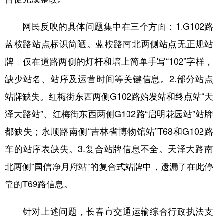
学术中国
乡村振兴
银龄
溯源中国
网民反映的具体问题集中在三个方面：1.G102路
城市
旅游
能源
会展
蓝桉路站点标识简陋。蓝桉路南北两侧站点无正规站
牌，仅在道路两侧的灯杆和墙上简单手写“102”字样，
彩票
娱乐
时尚
悦读
缺少站名、站序及运营时间等关键信息。2.部分站点
公益
一带一路
亚太网
上市公司
站牌缺失。红梅街东西两侧G102路始发站和终点站“天
文化产业
泽大路站”、红梅街东西两侧G102路“启明花园站”站牌
都缺失；永顺路南侧“吉林省博物馆站”T68和G102路
地方频道
车的站序表缺失。3.复合站牌信息不全。天泽大路南
北京
天津
河北
山西
北两侧“国信净月府站”的复合式站牌中，遗漏了在此停
辽宁
吉林
上海
江苏
靠的T69路信息。
浙江
安徽
福建
江西
针对上述问题，长春市交通运输综合行政执法支