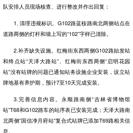
山东
河南
湖北
湖南
队安排人员现场核查、进行整改并作出回复：
广东
广西
海南
重庆
1. 清理违规标识。G102路蓝桉路南北两侧站点在
四川
贵州
云南
西藏
道路两侧的灯杆和墙上写的“102”字样已清除。
陕西
甘肃
青海
宁夏
2.补齐缺失设施。红梅街东西两侧G102路始发站
新疆
内蒙古
黑龙江
和终点站“天泽大路站”、红梅街东西两侧“启明花园
站”没有站牌的问题已通知站务设施企业安装，设立站
多语种频道
牌地基有养护期，预计7至10天完成安装。
English
Español
Français
عربى
3.完善信息内容。永顺路南侧“吉林省博物馆
Русский язык
日本語
한국어
站”T68和G102路车的站序表已安装完成；天泽大路南
Deutsch
Português
北两侧“国信净月府站”复合式站牌已添加T69路相关信
息。