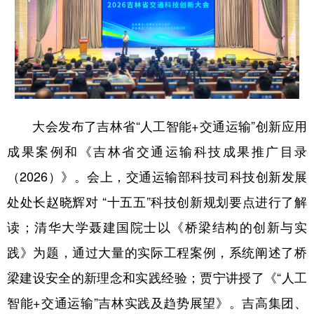
山东
河南
湖北
湖南
广东
广西
海南
重庆
四川
贵州
云南
西藏
陕西
甘肃
青海
宁夏
新疆
内蒙古
黑龙江
大会发布了吉林省“人工智能+交通运输”创新应用
成果案例和《吉林省交通运输科技成果推广目录
多语种频道
（2026）》。会上，交通运输部科技司科技创新发展
处处长赵晓辉对 “十五五”科技创新规划要点进行了解
English
Español
Français
عربى
读；清华大学聂建国院士以《桥梁结构的创新与实
Русский язык
日本語
한국어
践》为题，通过大量的实际工程案例，系统阐述了桥
Deutsch
Português
梁建设安全的新理念和实践经验；贾宁讲授了《“人工
智能+交通运输”吉林实践及趋势展望》。吉高集团、