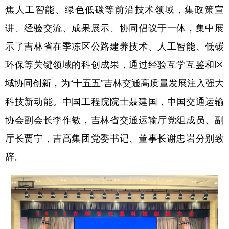
焦人工智能、绿色低碳等前沿技术领域，集政策宣
学术中国
乡村振兴
银龄
溯源中国
讲、经验交流、成果展示、协同倡议于一体，集中展
城市
旅游
能源
会展
示了吉林省在季冻区公路建养技术、人工智能、低碳
环保等关键领域的科创成果，通过经验互学互鉴和区
彩票
娱乐
时尚
悦读
域协同创新，为“十五五”吉林交通高质量发展注入强大
公益
一带一路
亚太网
上市公司
科技新动能。中国工程院院士聂建国，中国交通运输
文化产业
协会副会长李作敏，吉林省交通运输厅党组成员、副
厅长贾宁，吉高集团党委书记、董事长谢忠岩分别致
地方频道
辞。
北京
天津
河北
山西
辽宁
吉林
上海
江苏
浙江
安徽
福建
江西