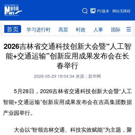
手机版
PC版本
网站无障碍
网站地图
首页
学习进行时
高层
时政
人事
国际
财
2026吉林省交通科技创新大会暨“人工智
学习进行时
高层
时政
人事
能+交通运输”创新应用成果发布会在长
国际
财经
网评
港澳
春举行
台湾
思客智库
全球连线
教育
2026-05-29 18:04:34
来源：新华网
科技
科创
量子
体育
5月28日，2026吉林省交通科技创新大会暨“人工
文化
书画
健康
军事
智能+交通运输”创新应用成果发布会在吉高集团数据
访谈
视频
图片
政务
产业园举行。
法律
中央文件
金融
汽车
大会以“智领吉林交通、科技实效赋能”为主题，聚
食品
人居
信息化
数字经济