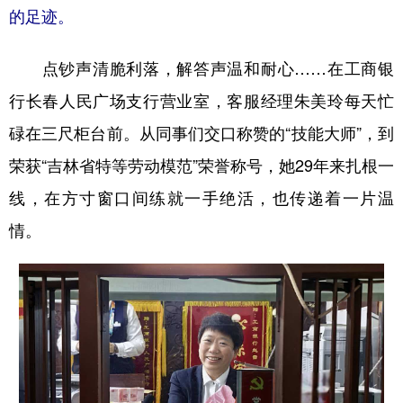
的足迹。
学术中国
乡村振兴
银龄
溯源中国
点钞声清脆利落，解答声温和耐心……在工商银
城市
旅游
能源
会展
行长春人民广场支行营业室，客服经理朱美玲每天忙
彩票
娱乐
时尚
悦读
碌在三尺柜台前。从同事们交口称赞的“技能大师”，到
公益
一带一路
亚太网
上市公司
荣获“吉林省特等劳动模范”荣誉称号，她29年来扎根一
文化产业
线，在方寸窗口间练就一手绝活，也传递着一片温
情。
地方频道
北京
天津
河北
山西
辽宁
吉林
上海
江苏
浙江
安徽
福建
江西