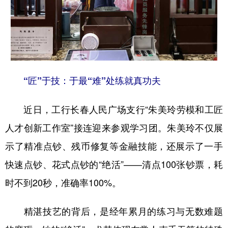
山东
河南
湖北
湖南
广东
广西
海南
重庆
四川
贵州
云南
西藏
陕西
甘肃
青海
宁夏
“匠”于技：于最“难”处练就真功夫
新疆
内蒙古
黑龙江
近日，工行长春人民广场支行“朱美玲劳模和工匠
人才创新工作室”接连迎来参观学习团。朱美玲不仅展
多语种频道
示了精准点钞、残币修复等金融技能，还展示了一手
English
Español
Français
عربى
快速点钞、花式点钞的“绝活”——清点100张钞票，耗
Русский язык
日本語
한국어
时不到20秒，准确率100%。
Deutsch
Português
精湛技艺的背后，是经年累月的练习与无数难题