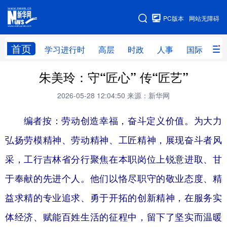
手机版
PC版本
网站无障碍
网站地图
首页
学习进行时
高层
时政
人事
国际
财
朱美玲：守“匠心” 传“匠艺”
学习进行时
高层
时政
人事
2026-05-28 12:04:50
来源：新华网
国际
财经
网评
港澳
台湾
思客智库
全球连线
教育
编者按：劳动创造幸福，奋斗定义价值。为大力
弘扬劳模精神、劳动精神、工匠精神，展现奋斗者风
科技
科创
量子
体育
采，工行吉林省分行聚焦在本职岗位上锐意进取、甘
文化
书画
健康
军事
于奉献的先进个人。他们以恪尽职守的敬业态度、精
访谈
视频
图片
政务
益求精的专业追求、勇于开拓的创新精神，在服务实
法律
中央文件
金融
汽车
体经济、赋能百姓生活的征程中，留下了坚实而温暖
食品
人居
信息化
数字经济