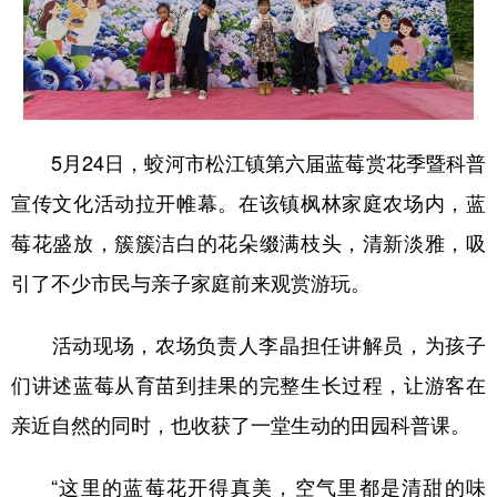
学术中国
乡村振兴
银龄
溯源中国
城市
旅游
能源
会展
彩票
娱乐
时尚
悦读
5月24日，蛟河市松江镇第六届蓝莓赏花季暨科普
公益
一带一路
亚太网
上市公司
宣传文化活动拉开帷幕。在该镇枫林家庭农场内，蓝
文化产业
莓花盛放，簇簇洁白的花朵缀满枝头，清新淡雅，吸
引了不少市民与亲子家庭前来观赏游玩。
地方频道
活动现场，农场负责人李晶担任讲解员，为孩子
北京
天津
河北
山西
们讲述蓝莓从育苗到挂果的完整生长过程，让游客在
辽宁
吉林
上海
江苏
亲近自然的同时，也收获了一堂生动的田园科普课。
浙江
安徽
福建
江西
“这里的蓝莓花开得真美，空气里都是清甜的味