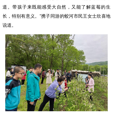
山东
河南
湖北
湖南
道。带孩子来既能感受大自然，又能了解蓝莓的生
广东
广西
海南
重庆
长，特别有意义。”携子同游的蛟河市民王女士欣喜地
四川
贵州
云南
西藏
说道。
陕西
甘肃
青海
宁夏
新疆
内蒙古
黑龙江
多语种频道
English
Español
Français
عربى
Русский язык
日本語
한국어
Deutsch
Português