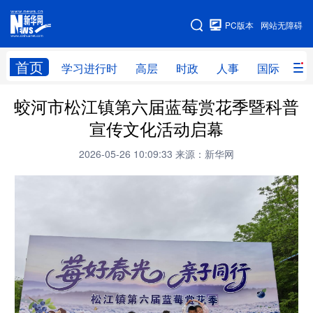
手机版
PC版本
网站无障碍
网站地图
首页
学习进行时
高层
时政
人事
国际
财
蛟河市松江镇第六届蓝莓赏花季暨科普
学习进行时
高层
时政
人事
宣传文化活动启幕
国际
财经
网评
港澳
2026-05-26 10:09:33
来源：新华网
台湾
思客智库
全球连线
教育
科技
科创
量子
体育
文化
书画
健康
军事
访谈
视频
图片
政务
法律
中央文件
金融
汽车
食品
人居
信息化
数字经济