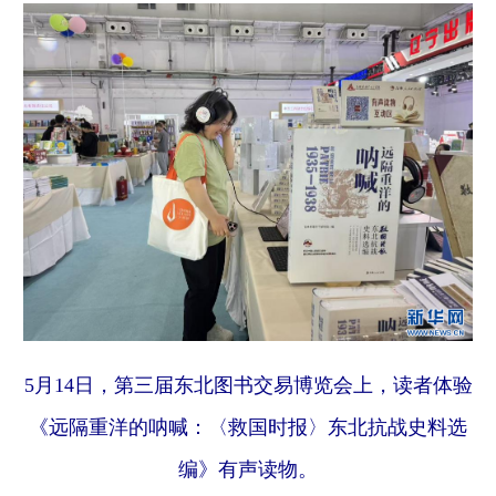
学术中国
乡村振兴
银龄
溯源中国
城市
旅游
能源
会展
彩票
娱乐
时尚
悦读
公益
一带一路
亚太网
上市公司
文化产业
地方频道
北京
天津
河北
山西
5月14日，第三届东北图书交易博览会上，读者体验
辽宁
吉林
上海
江苏
《远隔重洋的呐喊：〈救国时报〉东北抗战史料选
浙江
安徽
福建
江西
编》有声读物。