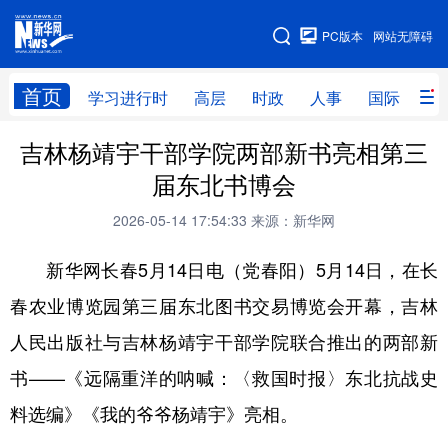
手机版
PC版本
网站无障碍
网站地图
首页
学习进行时
高层
时政
人事
国际
财
吉林杨靖宇干部学院两部新书亮相第三
学习进行时
高层
时政
人事
届东北书博会
国际
财经
网评
港澳
2026-05-14 17:54:33
来源：新华网
台湾
思客智库
全球连线
教育
新华网长春5月14日电（党春阳）5月14日，在长
科技
科创
量子
体育
春农业博览园第三届东北图书交易博览会开幕，吉林
文化
书画
健康
军事
人民出版社与吉林杨靖宇干部学院联合推出的两部新
访谈
视频
图片
政务
书——《远隔重洋的呐喊：〈救国时报〉东北抗战史
法律
中央文件
金融
汽车
料选编》《我的爷爷杨靖宇》亮相。
食品
人居
信息化
数字经济