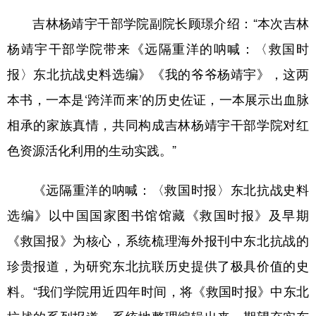
山东
河南
湖北
湖南
吉林杨靖宇干部学院副院长顾璟介绍：“本次吉林
广东
广西
海南
重庆
杨靖宇干部学院带来《远隔重洋的呐喊：〈救国时
四川
贵州
云南
西藏
报〉东北抗战史料选编》《我的爷爷杨靖宇》，这两
陕西
甘肃
青海
宁夏
本书，一本是‘跨洋而来’的历史佐证，一本展示出血脉
相承的家族真情，共同构成吉林杨靖宇干部学院对红
新疆
内蒙古
黑龙江
色资源活化利用的生动实践。”
多语种频道
《远隔重洋的呐喊：〈救国时报〉东北抗战史料
English
Español
Français
عربى
选编》以中国国家图书馆馆藏《救国时报》及早期
《救国报》为核心，系统梳理海外报刊中东北抗战的
Русский язык
日本語
한국어
珍贵报道，为研究东北抗联历史提供了极具价值的史
Deutsch
Português
料。“我们学院用近四年时间，将《救国时报》中东北
抗战的系列报道，系统地整理编辑出来，期望充实东