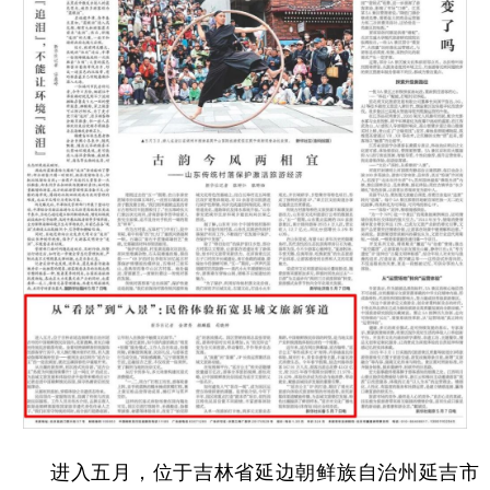
学术中国
乡村振兴
银龄
溯源中国
城市
旅游
能源
会展
彩票
娱乐
时尚
悦读
公益
一带一路
亚太网
上市公司
文化产业
地方频道
北京
天津
河北
山西
辽宁
吉林
上海
江苏
浙江
安徽
福建
江西
进入五月，位于吉林省延边朝鲜族自治州延吉市