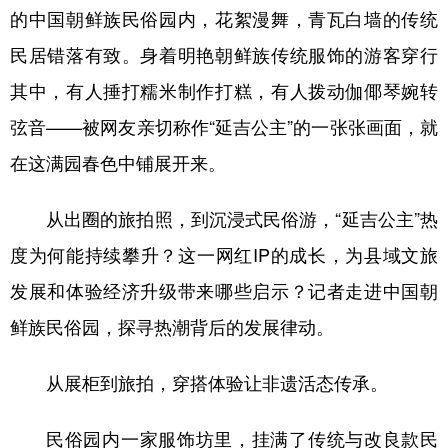
山东
河南
湖北
湖南
的中国朝鲜族民俗园内，花絮漫舞，青瓦白墙的传统
广东
广西
海南
重庆
民居错落有致。身着明艳朝鲜族传统服饰的游客穿行
其中，有人捶打糯米制作打糕，有人拨动伽倻琴婉转
四川
贵州
云南
西藏
弦音——被网友亲切称作“延吉公主”的一张张画面，就
陕西
甘肃
青海
宁夏
在这满园春色中铺展开来。
新疆
内蒙古
黑龙江
从出圈的旅拍照，到沉浸式民俗游，“延吉公主”热
多语种频道
度为何能持续攀升？这一网红IP的成长，为县域文旅
发展和体验经济升级带来哪些启示？记者走进中国朝
English
Español
Français
عربى
鲜族民俗园，探寻热潮背后的发展律动。
Русский язык
日本語
한국어
Deutsch
Português
从展柜到旅拍，穿搭体验让非遗活态传承。
民俗园内一家服饰坊里，挂满了传统与改良款民