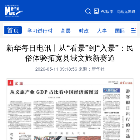
手机版
PC版本
网站无障碍
网站地图
首页
学习进行时
高层
时政
人事
国际
财
新华每日电讯丨从“看景”到“入景”：民
学习进行时
高层
时政
人事
俗体验拓宽县域文旅新赛道
国际
财经
网评
港澳
2026-05-11 09:18:56
来源：新华社
台湾
思客智库
全球连线
教育
科技
科创
量子
体育
文化
书画
健康
军事
访谈
视频
图片
政务
法律
中央文件
金融
汽车
食品
人居
信息化
数字经济