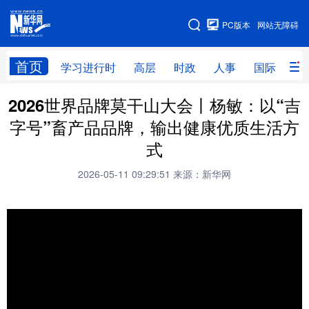
手机版
PC版本
网站无障碍
网站地图
首页
学习进行时
高层
时政
人事
国际
财
2026世界品牌莫干山大会丨杨敏：以“吉
学习进行时
高层
时政
人事
字号”畜产品品牌，输出健康优质生活方
国际
财经
网评
港澳
式
台湾
思客智库
全球连线
教育
2026-05-11 09:29:51
来源：新华网
科技
科创
量子
体育
文化
书画
健康
军事
访谈
视频
图片
政务
法律
中央文件
金融
汽车
食品
人居
信息化
数字经济