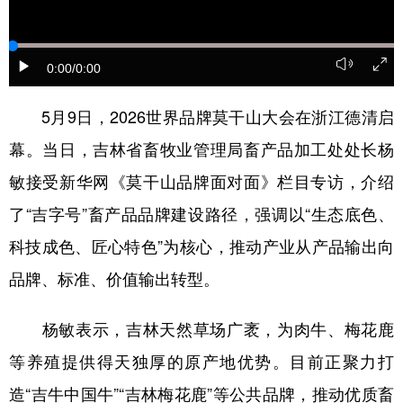
学术中国
乡村振兴
银龄
溯源中国
0:00
/0:00
城市
旅游
能源
会展
彩票
娱乐
时尚
悦读
5月9日，2026世界品牌莫干山大会在浙江德清启
幕。当日，吉林省畜牧业管理局畜产品加工处处长杨
公益
一带一路
亚太网
上市公司
敏接受新华网《莫干山品牌面对面》栏目专访，介绍
文化产业
了“吉字号”畜产品品牌建设路径，强调以“生态底色、
科技成色、匠心特色”为核心，推动产业从产品输出向
地方频道
品牌、标准、价值输出转型。
北京
天津
河北
山西
杨敏表示，吉林天然草场广袤，为肉牛、梅花鹿
辽宁
吉林
上海
江苏
等养殖提供得天独厚的原产地优势。目前正聚力打
浙江
安徽
福建
江西
造“吉牛中国牛”“吉林梅花鹿”等公共品牌，推动优质畜