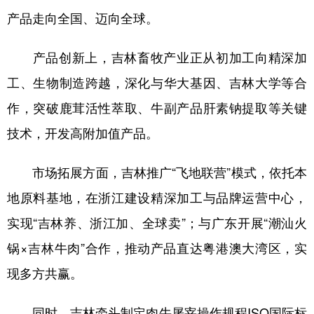
山东
河南
湖北
湖南
产品走向全国、迈向全球。
广东
广西
海南
重庆
产品创新上，吉林畜牧产业正从初加工向精深加
四川
贵州
云南
西藏
工、生物制造跨越，深化与华大基因、吉林大学等合
陕西
甘肃
青海
宁夏
作，突破鹿茸活性萃取、牛副产品肝素钠提取等关键
新疆
内蒙古
黑龙江
技术，开发高附加值产品。
市场拓展方面，吉林推广“飞地联营”模式，依托本
多语种频道
地原料基地，在浙江建设精深加工与品牌运营中心，
English
Español
Français
عربى
实现“吉林养、浙江加、全球卖”；与广东开展“潮汕火
Русский язык
日本語
한국어
锅×吉林牛肉”合作，推动产品直达粤港澳大湾区，实
Deutsch
Português
现多方共赢。
同时，吉林牵头制定肉牛屠宰操作规程ISO国际标