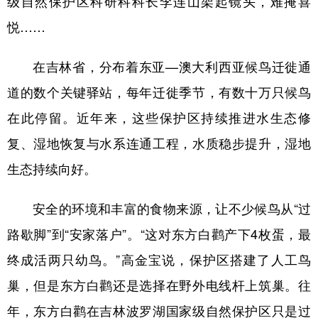
级自然保护区科研科科长李连山架起镜头，难掩喜
悦……
学术中国
乡村振兴
银龄
溯源中国
城市
旅游
能源
会展
在吉林省，分布着东亚—澳大利西亚候鸟迁徙通
彩票
娱乐
时尚
悦读
道的数个关键驿站，每年迁徙季节，有数十万只候鸟
在此停留。近年来，这些保护区持续推进水生态修
公益
一带一路
亚太网
上市公司
复、湿地恢复与水系连通工程，水质稳步提升，湿地
文化产业
生态持续向好。
地方频道
安全的环境和丰富的食物来源，让不少候鸟从“过
路歇脚”到“安家落户”。“这对东方白鹳产下4枚蛋，最
北京
天津
河北
山西
终成活两只幼鸟。”高金宝说，保护区搭建了人工鸟
辽宁
吉林
上海
江苏
巢，但是东方白鹳还是选择在野外电线杆上筑巢。往
浙江
安徽
福建
江西
年，东方白鹳在吉林波罗湖国家级自然保护区只是过