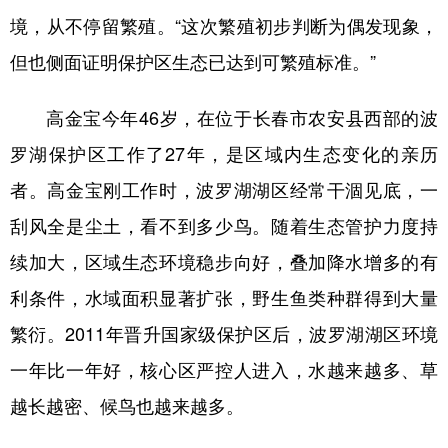
山东
河南
湖北
湖南
境，从不停留繁殖。“这次繁殖初步判断为偶发现象，
广东
广西
海南
重庆
但也侧面证明保护区生态已达到可繁殖标准。”
四川
贵州
云南
西藏
高金宝今年46岁，在位于长春市农安县西部的波
陕西
甘肃
青海
宁夏
罗湖保护区工作了27年，是区域内生态变化的亲历
新疆
内蒙古
黑龙江
者。高金宝刚工作时，波罗湖湖区经常干涸见底，一
刮风全是尘土，看不到多少鸟。随着生态管护力度持
多语种频道
续加大，区域生态环境稳步向好，叠加降水增多的有
利条件，水域面积显著扩张，野生鱼类种群得到大量
English
Español
Français
عربى
繁衍。2011年晋升国家级保护区后，波罗湖湖区环境
Русский язык
日本語
한국어
一年比一年好，核心区严控人进入，水越来越多、草
Deutsch
Português
越长越密、候鸟也越来越多。