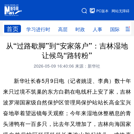
手机版
PC版本
网站无障碍
网站地图
首页
学习进行时
高层
时政
人事
国际
财
从“过路歇脚”到“安家落户”：吉林湿地
学习进行时
高层
时政
人事
让候鸟“路转粉”
国际
财经
网评
港澳
2026-05-09 16:40:06
来源：新华社
台湾
思客智库
全球连线
教育
新华社长春5月9日电（记者姚湜、李典）数十年
科技
科创
量子
体育
来只过境不筑巢的东方白鹳在电线杆上安了家，吉林
文化
书画
健康
军事
波罗湖国家级自然保护区管理局保护站站长高金宝兴
访谈
视频
图片
政务
奋地举着望远镜每天观察；今年来湿地休整栖息的青
法律
中央文件
金融
汽车
头潜鸭有一百多只，比去年又增加了，吉林向海国家
食品
人居
信息化
数字经济