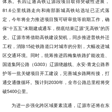
体系。长四辽通高铁辽源段项目取得突破性进展，
山东
河南
湖北
湖南
81.6公里线路走向和南部新城高铁站选址已正式落
广东
广西
海南
重庆
定，今年将全力推进项目预可研审批等前期工作，确
四川
贵州
云南
西藏
保“十五五”末期建成通车，彻底结束辽源“无高铁”的历
陕西
甘肃
青海
宁夏
史。
辽源市
将借助高铁建设契机，同步推进普铁外迁
新疆
内蒙古
黑龙江
工程，消除15处铁路道口对城市的分割，大幅
改进
城
区交通环境。同时，统筹推进四梅集铁路扩能改造、
多语种频道
国道集阿公路（
G303）辽源绕越线、永安-青龙公路养
护等一批关键项目开工建设，完善城乡路网衔接，打
English
Español
Français
عربى
通交通微循环。预计到2030年，全市公路总里程将突
Русский язык
日本語
한국어
破5400公里。
Deutsch
Português
为进一步强化跨区域要素流通，
辽源市
还将在东