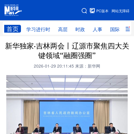
手机版
PC版本
网站无障碍
网站地图
首页
学习进行时
高层
时政
人事
国际
财
新华独家·吉林两会丨辽源市聚焦四大关
学习进行时
高层
时政
人事
键领域“融圈强圈”
国际
财经
网评
港澳
2026-01-29 20:11:45
来源：新华网
台湾
思客智库
全球连线
教育
科技
科创
量子
体育
文化
书画
健康
军事
访谈
视频
图片
政务
法律
中央文件
金融
汽车
食品
人居
信息化
数字经济