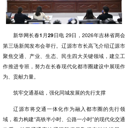
学术中国
乡村振兴
银龄
溯源中国
城市
旅游
能源
会展
29日，2026年吉林省两会
新华网长春1月29日电
彩票
娱乐
时尚
悦读
第三场新闻发布会举行。辽源市市长高飞介绍辽源市
公益
一带一路
亚太网
上市公司
聚焦交通、产业、生态、民生四大关键领域，
建立工
文化产业
作推进专班，
努力在长春现代化都市圈建设中展现作
为、贡献力量。
地方频道
筑牢交通基础，强化同城发展的先行支撑
北京
天津
河北
山西
辽宁
吉林
上海
江苏
辽源市
将交通一体化作为融入都市圈的先行领
浙江
安徽
福建
江西
域，着力构建
“高铁半小时、公路一小时”的现代化交通