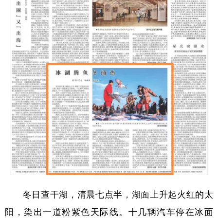
学术中国
乡村振兴
银龄
溯源中国
城市
旅游
能源
会展
彩票
娱乐
时尚
悦读
公益
一带一路
亚太网
上市公司
文化产业
地方频道
北京
天津
河北
山西
辽宁
吉林
上海
江苏
冬日查干湖，清晨七点半，湖面上升起火红的太
浙江
安徽
福建
江西
阳，染出一道粉紫色天际线。十几辆汽车停在冰面