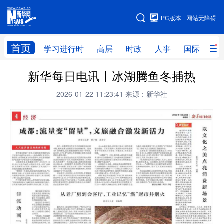
手机版
PC版本
网站无障碍
网站地图
首页
学习进行时
高层
时政
人事
国际
财
新华每日电讯丨冰湖腾鱼冬捕热
学习进行时
高层
时政
人事
2026-01-22 11:23:41
来源：新华社
国际
财经
网评
港澳
台湾
思客智库
全球连线
教育
科技
科创
量子
体育
文化
书画
健康
军事
访谈
视频
图片
政务
法律
中央文件
金融
汽车
食品
人居
信息化
数字经济