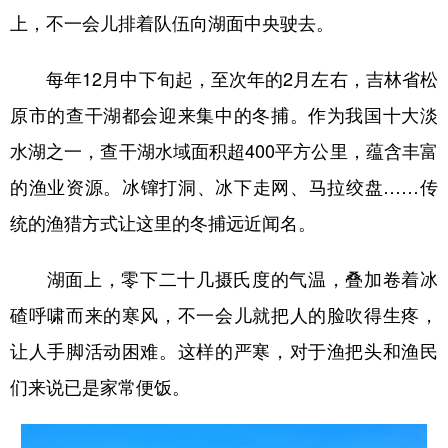
山东
河南
湖北
湖南
上，不一会儿排着队伍向湖面中央驶去。
广东
广西
海南
重庆
每年12月中下旬起，至次年的2月左右，吉林省松
四川
贵州
云南
西藏
原市的查干湖都会迎来集中的冬捕。作为我国十大淡
陕西
甘肃
青海
宁夏
水湖之一，查干湖水域面积超400平方公里，蕴含丰富
新疆
内蒙古
黑龙江
的渔业资源。冰镩打洞、冰下走网、马拉绞盘……传
统的渔猎方式让这里的冬捕远近闻名。
多语种频道
湖面上，零下二十几摄氏度的气温，叠加卷着冰
English
Español
Français
عربى
碴呼啸而来的寒风，不一会儿就把人的脸吹得生疼，
Русский язык
日本語
한국어
让人手脚活动困难。这样的严寒，对于渔把头和渔民
Deutsch
Português
们来说已是家常便饭。