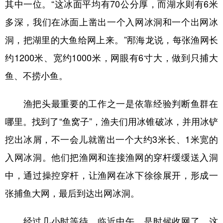
其中一位。“这冰面平均有70公分厚，而湖水则有6米
多深，我们在冰面上凿出一个入网冰洞和一个出网冰
洞，把湖里的大鱼给网上来。”邴海龙说，每张渔网长
约1200米、宽约1000米，网眼有6寸大，做到只捕大
鱼、不捞小鱼。
渔把头最重要的工作之一是依靠经验判断鱼群在
哪里。找到了“鱼窝子”，渔夫们用冰锥破冰，并用冰铲
挖出冰屑，不一会儿就凿出一个大约3米长、1米宽的
入网冰洞。他们把渔网和连接渔网的穿杆缓缓送入洞
中，通过操控穿杆，让渔网在冰下徐徐展开，形成一
张捕鱼大网，最后到达出网冰洞。
经过几小时等待，临近中午，是时候收网了。这