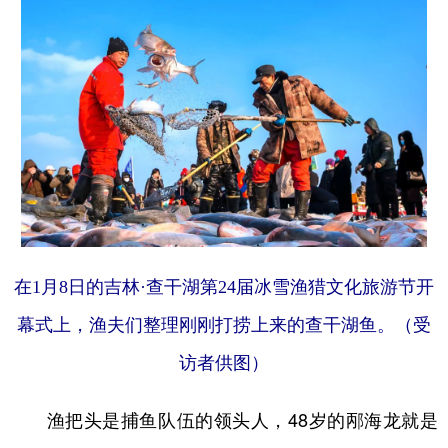
在1月8日的吉林·查干湖第24届冰雪渔猎文化旅游节开
幕式上，渔夫们整理刚刚打捞上来的查干湖鱼。（受
访者供图）
渔把头是捕鱼队伍的领头人，48岁的邴海龙就是