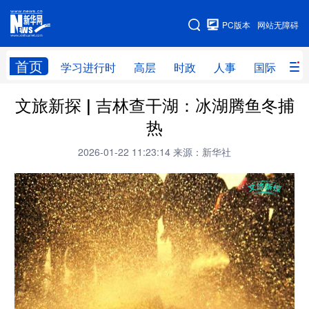
手机版
PC版本
网站无障碍
网站地图
首页
学习进行时
高层
时政
人事
国际
财
文旅新探 | 吉林查干湖：冰湖腾鱼冬捕
学习进行时
高层
时政
人事
热
国际
财经
网评
港澳
2026-01-22 11:23:14
来源：新华社
台湾
思客智库
全球连线
教育
科技
科创
量子
体育
文化
书画
健康
军事
访谈
视频
图片
政务
法律
中央文件
金融
汽车
食品
人居
信息化
数字经济