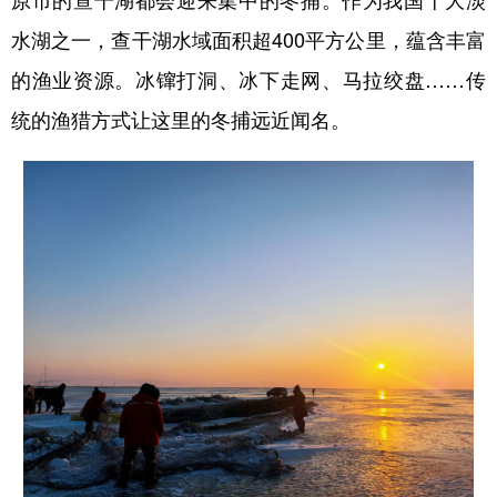
水湖之一，查干湖水域面积超400平方公里，蕴含丰富
的渔业资源。冰镩打洞、冰下走网、马拉绞盘……传
统的渔猎方式让这里的冬捕远近闻名。