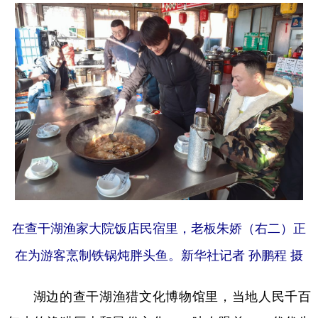
在查干湖渔家大院饭店民宿里，老板朱娇（右二）正
在为游客烹制铁锅炖胖头鱼。新华社记者 孙鹏程 摄
湖边的查干湖渔猎文化博物馆里，当地人民千百