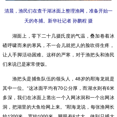
清晨，渔民们在查干湖冰面上整理渔网，准备开始一
天的冬捕。新华社记者 孙鹏程 摄
湖面上，零下二十几摄氏度的气温，叠加卷着冰
碴呼啸而来的寒风，不一会儿就把人的脸吹得生疼，
让人手脚活动困难。这样的严寒，对于渔把头和渔民
们来说已是家常便饭。
渔把头是捕鱼队伍的领头人，48岁的邴海龙就是
其中一位。“这冰面平均有70公分厚，而湖水则有6米
多深，我们在冰面上凿出一个入网冰洞和一个出网冰
洞，把湖里的大鱼给网上来。”邴海龙说，每张渔网长
约1200米、宽约1000米，网眼有6寸大，做到只捕大