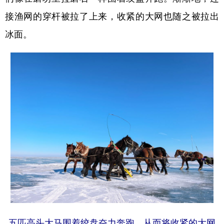
接渔网的穿杆被拉了上来，收紧的大网也随之被拉出
冰面。
五匹高头大马围着绞盘奋力奔跑，从而将收紧的大网