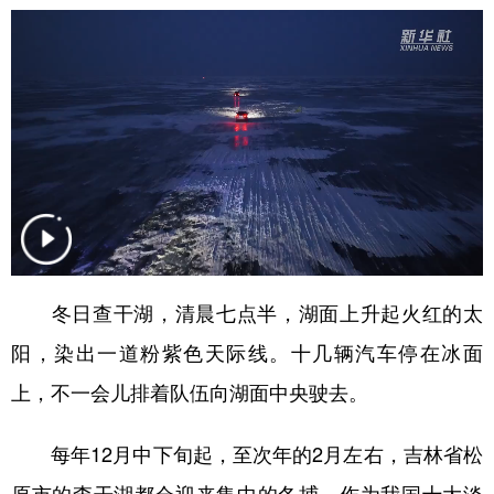
山东
河南
湖北
湖南
广东
广西
海南
重庆
四川
贵州
云南
西藏
陕西
甘肃
青海
宁夏
新疆
内蒙古
黑龙江
多语种频道
冬日查干湖，清晨七点半，湖面上升起火红的太
English
Español
Français
عربى
阳，染出一道粉紫色天际线。十几辆汽车停在冰面
Русский язык
日本語
한국어
上，不一会儿排着队伍向湖面中央驶去。
Deutsch
Português
每年12月中下旬起，至次年的2月左右，吉林省松
原市的查干湖都会迎来集中的冬捕。作为我国十大淡