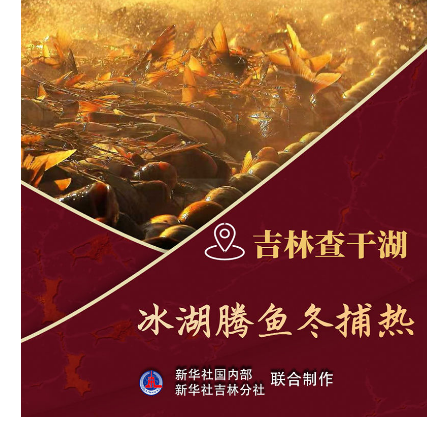
学术中国
乡村振兴
银龄
溯源中国
城市
旅游
能源
会展
彩票
娱乐
时尚
悦读
公益
一带一路
亚太网
上市公司
文化产业
地方频道
北京
天津
河北
山西
辽宁
吉林
上海
江苏
浙江
安徽
福建
江西