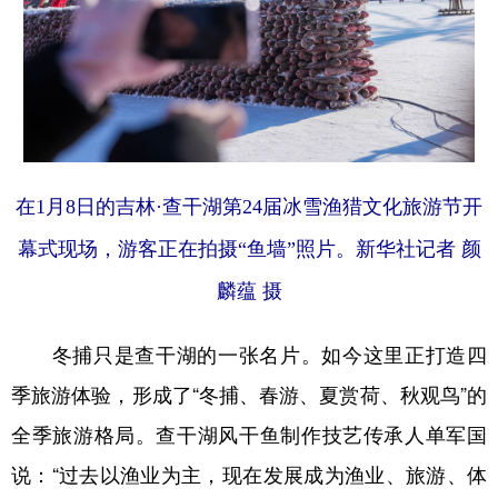
在1月8日的吉林·查干湖第24届冰雪渔猎文化旅游节开
幕式现场，游客正在拍摄“鱼墙”照片。新华社记者 颜
麟蕴 摄
冬捕只是查干湖的一张名片。如今这里正打造四
季旅游体验，形成了“冬捕、春游、夏赏荷、秋观鸟”的
全季旅游格局。查干湖风干鱼制作技艺传承人单军国
说：“过去以渔业为主，现在发展成为渔业、旅游、体