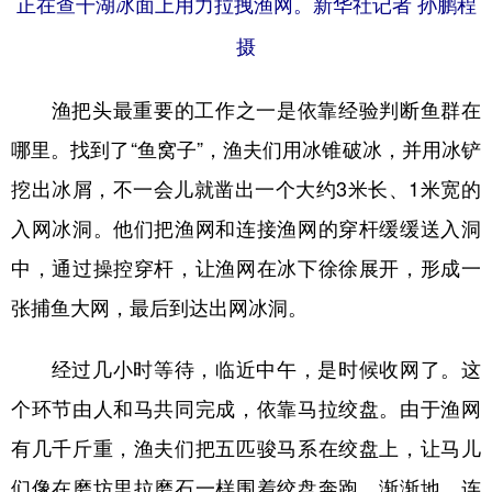
正在查干湖冰面上用力拉拽渔网。新华社记者 孙鹏程
摄
渔把头最重要的工作之一是依靠经验判断鱼群在
哪里。找到了“鱼窝子”，渔夫们用冰锥破冰，并用冰铲
挖出冰屑，不一会儿就凿出一个大约3米长、1米宽的
入网冰洞。他们把渔网和连接渔网的穿杆缓缓送入洞
中，通过操控穿杆，让渔网在冰下徐徐展开，形成一
张捕鱼大网，最后到达出网冰洞。
经过几小时等待，临近中午，是时候收网了。这
个环节由人和马共同完成，依靠马拉绞盘。由于渔网
有几千斤重，渔夫们把五匹骏马系在绞盘上，让马儿
们像在磨坊里拉磨石一样围着绞盘奔跑。渐渐地，连